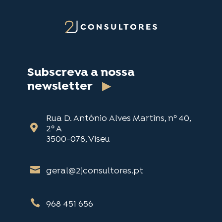
Subscreva a nossa
newsletter
▶
Rua D. António Alves Martins, nº 40,

2º A
3500-078, Viseu

geral@2jconsultores.pt

968 451 656