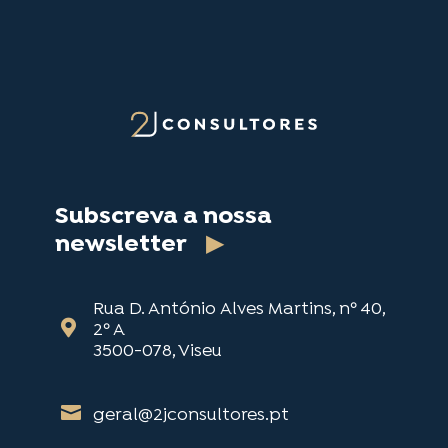
Subscreva a nossa
newsletter
▶
Rua D. António Alves Martins, nº 40,

2º A
3500-078, Viseu

geral@2jconsultores.pt