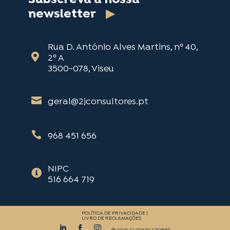
newsletter
▶
Rua D. António Alves Martins, nº 40,

2º A
3500-078, Viseu

geral@2jconsultores.pt

968 451 656
NIPC

516 664 719
POLÍTICA DE PRIVACIDADE
|
LIVRO DE RECLAMAÇÕES


